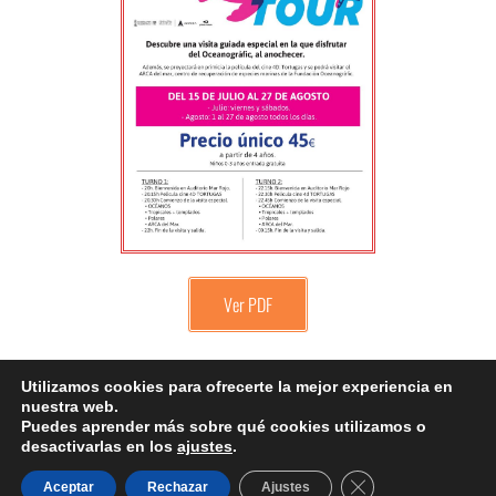
Ver PDF
Utilizamos cookies para ofrecerte la mejor experiencia en
© Copyright Jolitrip
nuestra web.
Puedes aprender más sobre qué cookies utilizamos o
Política de privacidad
Política de cookies
Condiciones de uso
desactivarlas en los
ajustes
.
Condiciones Generales
Aviso Legal
Seguros de Viaje
Cerrar el banner d
Aceptar
Rechazar
Ajustes